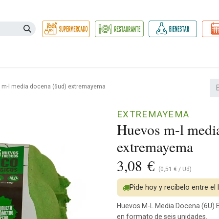
Necesidades
Herbolario
Belleza e Higiene
Hogar Ec
 m-l media docena (6ud) extremayema
EXTREMAYEMA
Huevos m-l medi
extremayema
3,08
€
(
0,51
€
/
Ud
)
Pide hoy y recíbelo entre el
Huevos M-L Media Docena (6U) E
en formato de seis unidades.