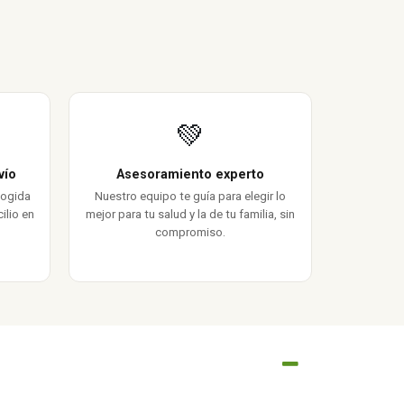
💚
vío
Asesoramiento experto
cogida
Nuestro equipo te guía para elegir lo
ilio en
mejor para tu salud y la de tu familia, sin
compromiso.