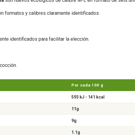
ma
son huevos ecológicos de calibre M-L en formato de seis un
 formatos y calibres claramente identificados.
te identificados para facilitar la elección.
cocción.
Por cada 100 g
593 kJ - 141 kcal
11g
9g
1.1g