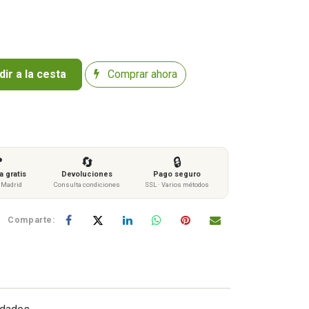
ir a la cesta
Comprar ahora

🔄
🔒
 gratis
Devoluciones
Pago seguro
s Madrid
Consulta condiciones
SSL · Varios métodos
Comparte: