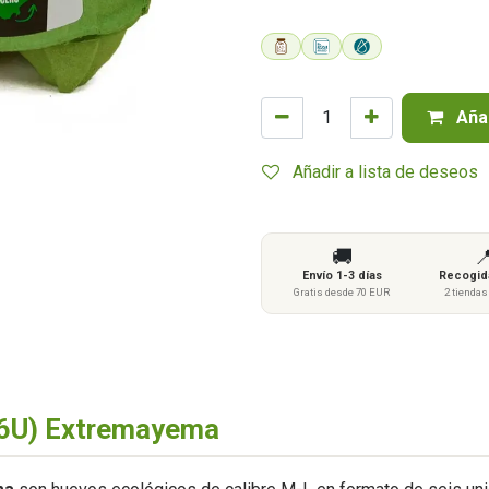
Añad
Añadir a lista de deseos
🚚

Envío 1-3 días
Recogida
Gratis desde 70 EUR
2 tienda
(6U) Extremayema