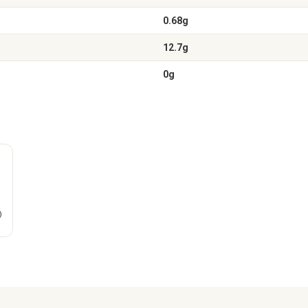
0.68g
12.7g
0g
)