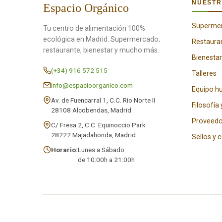
NUESTR
Espacio Orgánico
Superme
Tu centro de alimentación 100%
ecológica en Madrid. Supermercado,
Restaura
restaurante, bienestar y mucho más.
Bienestar
(+34) 916 572 515
Talleres
info@espacioorganico.com
Equipo 
Av. de Fuencarral 1, C.C. Río Norte II
Filosofía 
28108 Alcobendas, Madrid
Proveedo
C/ Fresa 2, C.C. Equinoccio Park
28222 Majadahonda, Madrid
Sellos y 
Horario:
Lunes a Sábado
de 10:00h a 21:00h