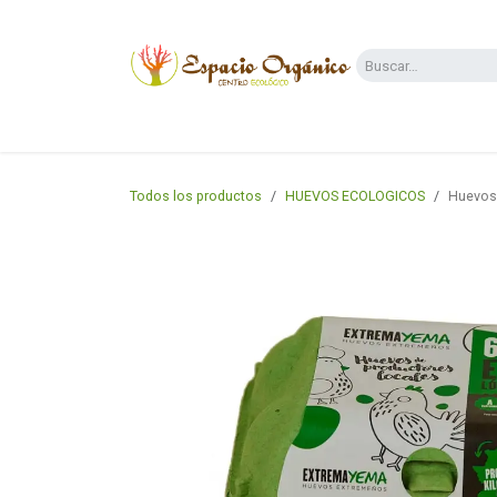
Ir al contenido
Categorías
Supermercado
Dietas y 
Todos los productos
HUEVOS ECOLOGICOS
Huevos