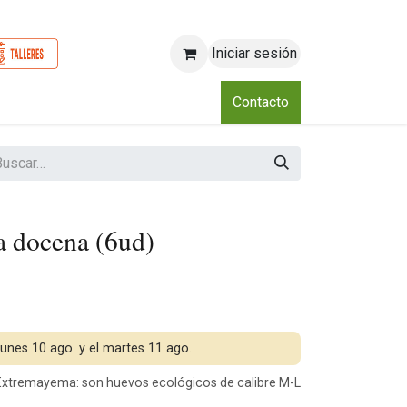
Iniciar sesión
o
Nosotros
Blog
Eventos
Club
Contacto
a docena (6ud)
 lunes 10 ago. y el martes 11 ago.
xtremayema: son huevos ecológicos de calibre M-L