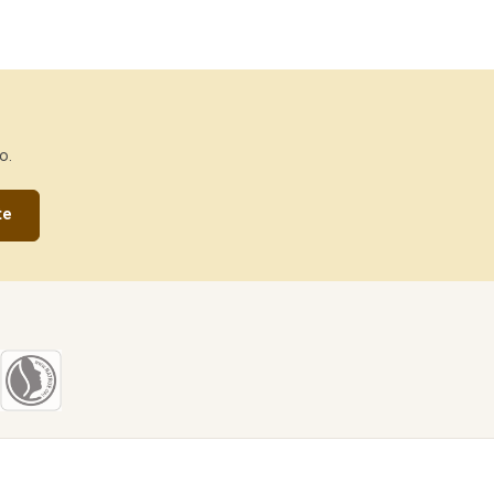
o.
te