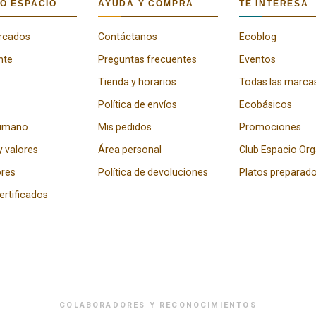
O ESPACIO
AYUDA Y COMPRA
TE INTERESA
rcados
Contáctanos
Ecoblog
nte
Preguntas frecuentes
Eventos
Tienda y horarios
Todas las marca
Política de envíos
Ecobásicos
humano
Mis pedidos
Promociones
y valores
Área personal
Club Espacio Or
res
Política de devoluciones
Platos preparad
certificados
COLABORADORES Y RECONOCIMIENTOS