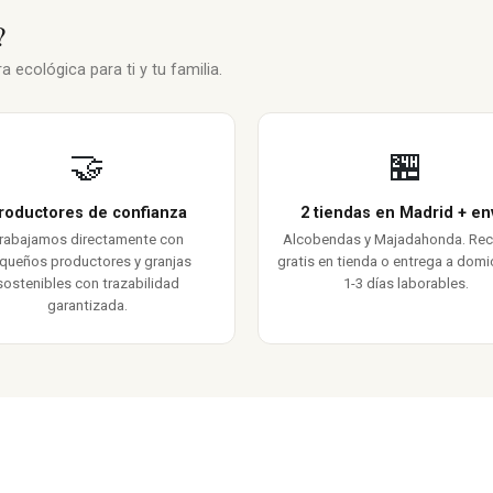
?
 ecológica para ti y tu familia.
🤝
🏪
roductores de confianza
2 tiendas en Madrid + en
rabajamos directamente con
Alcobendas y Majadahonda. Re
queños productores y granjas
gratis en tienda o entrega a domic
sostenibles con trazabilidad
1-3 días laborables.
garantizada.