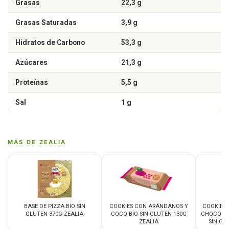
Grasas
22,3 g
Grasas Saturadas
3,9 g
Hidratos de Carbono
53,3 g
Azúcares
21,3 g
Proteínas
5,5 g
Sal
1 g
MÁS DE ZEALIA
BASE DE PIZZA BIO SIN
COOKIES CON ARÁNDANOS Y
COOKIES
GLUTEN 370G ZEALIA
COCO BIO SIN GLUTEN 130G
CHOCOLAT
ZEALIA
SIN GL