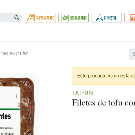
Necesidades
Herbolario
Belleza e Higiene
Hogar Ec
antes 160g taifun
Este producto ya no está di
TAIFUN
Filetes de tofu c