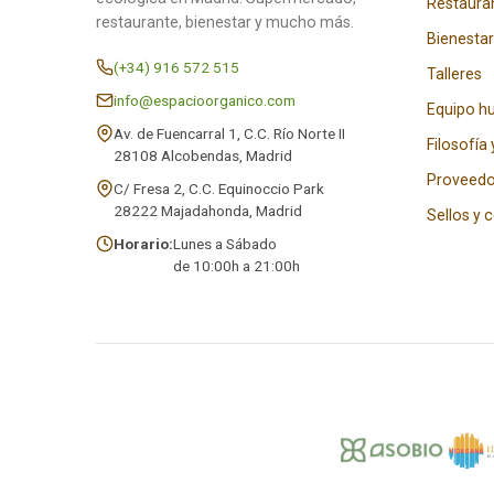
Restaura
restaurante, bienestar y mucho más.
Bienestar
(+34) 916 572 515
Talleres
info@espacioorganico.com
Equipo 
Av. de Fuencarral 1, C.C. Río Norte II
Filosofía 
28108 Alcobendas, Madrid
Proveedo
C/ Fresa 2, C.C. Equinoccio Park
28222 Majadahonda, Madrid
Sellos y 
Horario:
Lunes a Sábado
de 10:00h a 21:00h