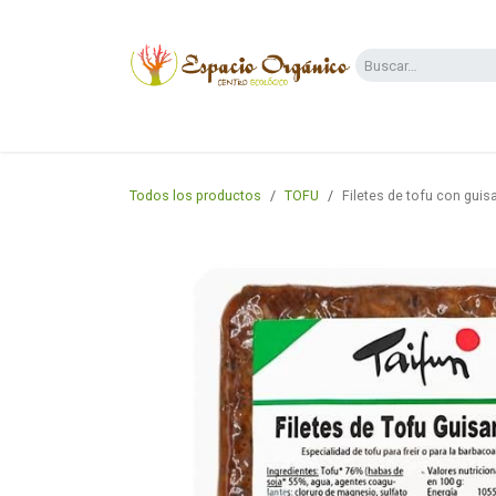
Ir al contenido
Categorías
Supermercado
Dietas y 
Todos los productos
TOFU
Filetes de tofu con guis