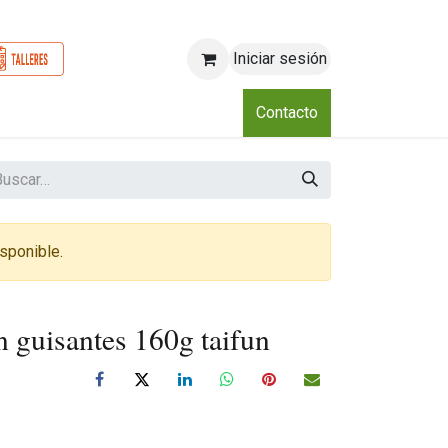
Iniciar sesión
o
Nosotros
Blog
Eventos
Club
Contacto
sponible.
on guisantes 160g taifun