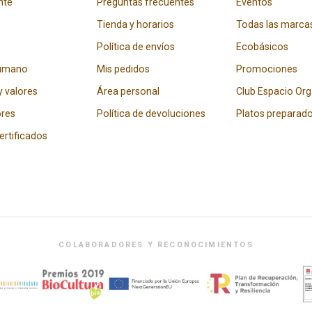
nte
Preguntas frecuentes
Eventos
Tienda y horarios
Todas las marca
Política de envíos
Ecobásicos
humano
Mis pedidos
Promociones
y valores
Área personal
Club Espacio Or
res
Política de devoluciones
Platos preparad
certificados
COLABORADORES Y RECONOCIMIENTOS