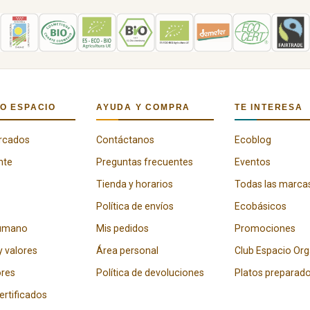
O ESPACIO
AYUDA Y COMPRA
TE INTERESA
rcados
Contáctanos
Ecoblog
nte
Preguntas frecuentes
Eventos
Tienda y horarios
Todas las marca
Política de envíos
Ecobásicos
humano
Mis pedidos
Promociones
y valores
Área personal
Club Espacio Or
res
Política de devoluciones
Platos preparad
certificados