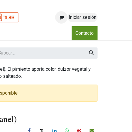
Iniciar sesión
o
Nosotros
Blog
Eventos
Club
Contacto
l): El pimiento aporta color, dulzor vegetal y
o salteado.
sponible.
anel)