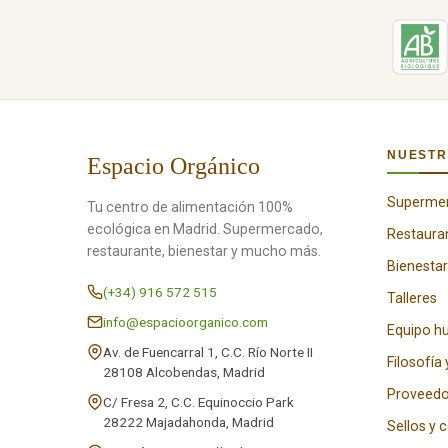
NUESTR
Espacio Orgánico
Superme
Tu centro de alimentación 100%
ecológica en Madrid. Supermercado,
Restaura
restaurante, bienestar y mucho más.
Bienestar
(+34) 916 572 515
Talleres
info@espacioorganico.com
Equipo 
Av. de Fuencarral 1, C.C. Río Norte II
Filosofía 
28108 Alcobendas, Madrid
Proveedo
C/ Fresa 2, C.C. Equinoccio Park
28222 Majadahonda, Madrid
Sellos y 