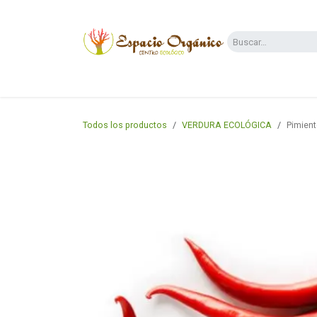
Ir al contenido
Categorías
Supermercado
Dietas y 
Todos los productos
VERDURA ECOLÓGICA
Pimiento