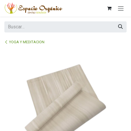
Ir al contenido
YOGA Y MEDITACION