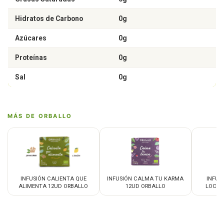
Hidratos de Carbono
0g
Azúcares
0g
Proteínas
0g
Sal
0g
MÁS DE ORBALLO
INFUSIÓN CALIENTA QUE
INFUSIÓN CALMA TU KARMA
INFUS
ALIMENTA 12UD ORBALLO
12UD ORBALLO
LOCUR