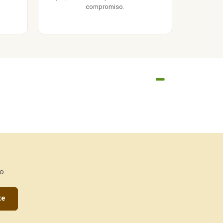
compromiso.
o.
te