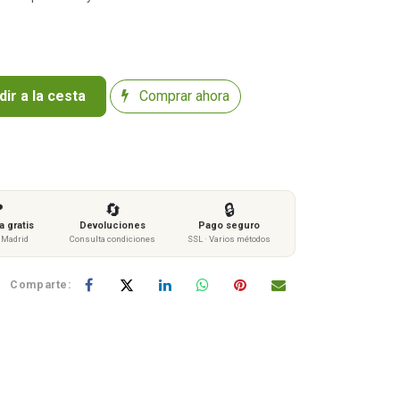
ir a la cesta
Comprar ahora

🔄
🔒
 gratis
Devoluciones
Pago seguro
s Madrid
Consulta condiciones
SSL · Varios métodos
Comparte: