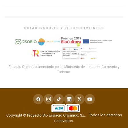
COLABORADORES Y RECONOCIMIENTOS
Espacio Orgánico financiado por el Ministerio de Industria, Comercio y
Turismo.
Todos los derechos
Copyright © Proyecto Bio Espacio Orgánico, S.L.
reservados.