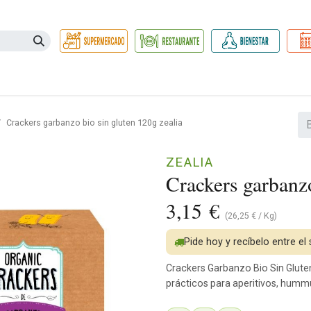
Necesidades
Herbolario
Belleza e Higiene
Hogar Ec
Crackers garbanzo bio sin gluten 120g zealia
ZEALIA
Crackers garbanzo
3,15
€
(
26,25
€
/
Kg
)
Pide hoy y recíbelo entre el
Crackers Garbanzo Bio Sin Gluten
prácticos para aperitivos, hummu