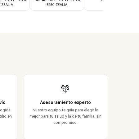
BIO SIN GLUTEN
SARRACENO BIO SIN GLUTEN
250G ZEALIA
 ZEALIA
375G ZEALIA
💚
vío
Asesoramiento experto
cogida
Nuestro equipo te guía para elegir lo
ilio en
mejor para tu salud y la de tu familia, sin
compromiso.