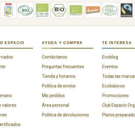
O ESPACIO
AYUDA Y COMPRA
TE INTERESA
rcados
Contáctanos
Ecoblog
nte
Preguntas frecuentes
Eventos
Tienda y horarios
Todas las marca
Política de envíos
Ecobásicos
humano
Mis pedidos
Promociones
y valores
Área personal
Club Espacio Or
res
Política de devoluciones
Platos preparad
certificados