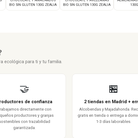
G
CHOCOLATE Y ANACARDOS
CHOCOLATE Y AVELLANAS
ALMENDRAS 
BIO SIN GLUTEN 130G ZEALIA
BIO SIN GLUTEN 130G ZEALIA
130G
?
 ecológica para ti y tu familia.
🤝
🏪
roductores de confianza
2 tiendas en Madrid + en
rabajamos directamente con
Alcobendas y Majadahonda. Re
queños productores y granjas
gratis en tienda o entrega a domic
sostenibles con trazabilidad
1-3 días laborables.
garantizada.