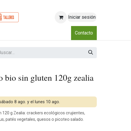
Iniciar sesión
o
Nosotros
Blog
Eventos
Club
Contacto
 bio sin gluten 120g zealia
 sábado 8 ago. y el lunes 10 ago.
 120 g Zealia: crackers ecológicos crujientes,
s, patés vegetales, quesos o picoteo salado.