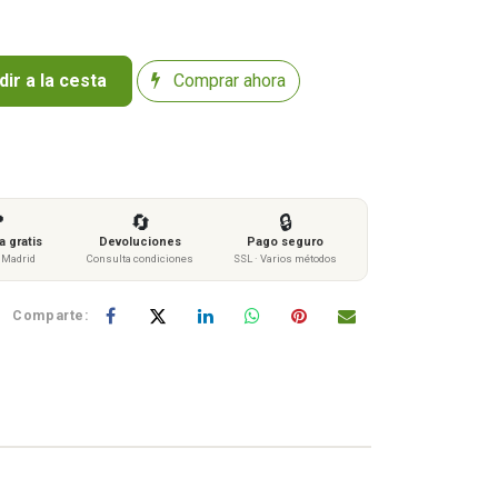
ir a la cesta
Comprar ahora

🔄
🔒
 gratis
Devoluciones
Pago seguro
s Madrid
Consulta condiciones
SSL · Varios métodos
Comparte: