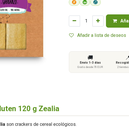
Añad
Añadir a lista de deseos
🚚

Envío 1-3 días
Recogida
Gratis desde 70 EUR
2 tienda
luten 120 g Zealia
lia
son crackers de cereal ecológicos.