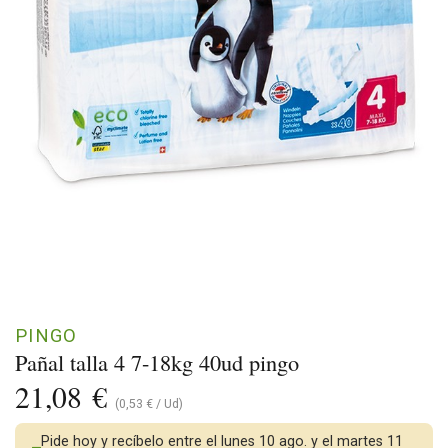
PINGO
Pañal talla 4 7-18kg 40ud pingo
21,08
€
(
0,53
€
/
Ud
)
Pide hoy y recíbelo entre el lunes 10 ago. y el martes 11