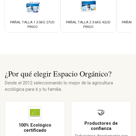
PAÑAL TALLA 1 2-5KG 27UD
PAÑAL TALLA 2 3-6KG 42UD
PAÑAL T
PINGO
PINGO
¿Por qué elegir Espacio Orgánico?
Desde el 2012 seleccionando lo mejor de la agricultura
ecológica para ti y tu familia.
🤝
Productores de
100% Ecológico
confianza
certificado
Trabajamos directamente con