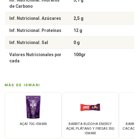
de Carbono
Inf. Nutricional. Azúcares
2,5 g
Inf. Nutricional. Proteínas
12 g
Inf. Nutricional. Sal
0 g
Valores Nutricionales por
100gr
cada
MÁS DE ISWARI
AÇAÍ 70G ISWARI
BARRITA BUDDHA ENERGY
BARRIT
AÇAÍ, PLÁTANO Y FRESAS 35G
CACAO G
ISWARI