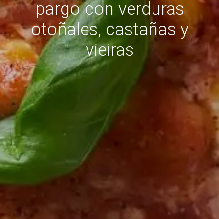
pargo con verduras
otoñales, castañas y
vieiras