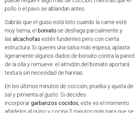
puede requerir algo más de cocción, mientras que el
pollo o el pavo se ablandan antes.
Sabrás que el guiso está listo cuando la carne esté
muy tierna, el
boniato
se deshaga parcialmente y
las
alcachofas
estén fundentes pero con cierta
estructura. Si quieres una salsa más espesa, aplasta
ligeramente algunos dados de boniato contra la pared
de la olla y remueve: el almidón del boniato aportará
textura sin necesidad de harinas.
En los últimos minutos de cocción, prueba y ajusta de
sal y pimienta al gusto. Si decides
incorporar
garbanzos cocidos
, este es el momento:
añádelos al guiso y cocina 5 minutos más para que se
integren en la salsa.
6. Reposo, emplatado y toque final