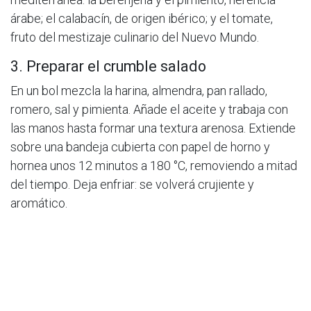
árabe; el calabacín, de origen ibérico; y el tomate,
fruto del mestizaje culinario del Nuevo Mundo.
3. Preparar el crumble salado
En un bol mezcla la harina, almendra, pan rallado,
romero, sal y pimienta. Añade el aceite y trabaja con
las manos hasta formar una textura arenosa. Extiende
sobre una bandeja cubierta con papel de horno y
hornea unos 12 minutos a 180 °C, removiendo a mitad
del tiempo. Deja enfriar: se volverá crujiente y
aromático.
Emplatado: armonía y contraste
Monta cada ración con ayuda de un aro metálico o
molde:
Cubre la base con una capa de hummus (unos 2