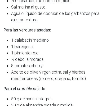
½ cucharadita de comino molido.
Sal marina al gusto.
Agua o líquido de cocción de los garbanzos para
ajustar textura.
Para las verduras asadas:
1 calabacín mediano.
1 berenjena.
1 pimiento rojo.
½ cebolla morada.
8 tomates cherry.
Aceite de oliva virgen extra, sal y hierbas
mediterráneas (romero, orégano, tomillo).
Para el
crumble
salado:
50 g de harina integral.
30 g de almendra picada o molida.