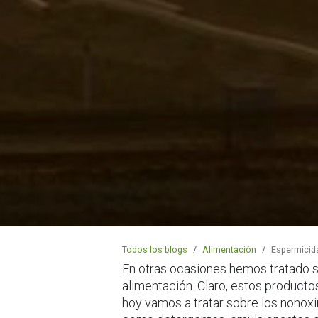
Todos los blogs
Alimentación
Espermicida
En otras ocasiones hemos tratado s
alimentación. Claro, estos producto
hoy vamos a tratar sobre los nonox