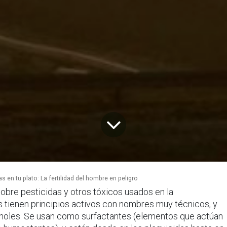
s en tu plato: La fertilidad del hombre en peligro
obre pesticidas y otros tóxicos usados en la
s tienen principios activos con nombres muy técnicos, y
inoles. Se usan como surfactantes (elementos que actúan