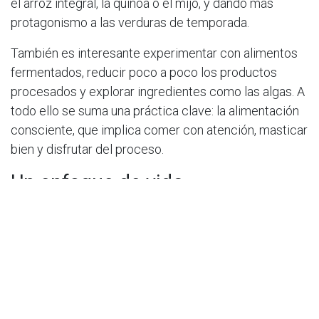
el arroz integral, la quinoa o el mijo, y dando más
protagonismo a las verduras de temporada.
También es interesante experimentar con alimentos
fermentados, reducir poco a poco los productos
procesados y explorar ingredientes como las algas. A
todo ello se suma una práctica clave: la alimentación
consciente, que implica comer con atención, masticar
bien y disfrutar del proceso.
Un enfoque de vida
Más allá de sus beneficios físicos, la dieta
macrobiótica propone una forma diferente de
relacionarnos con la comida. Nos invita a escuchar al
cuerpo, a respetar los ciclos naturales y a encontrar el
equilibrio en cada elección diaria.
Si bien no es una solución universal, sí puede ser una