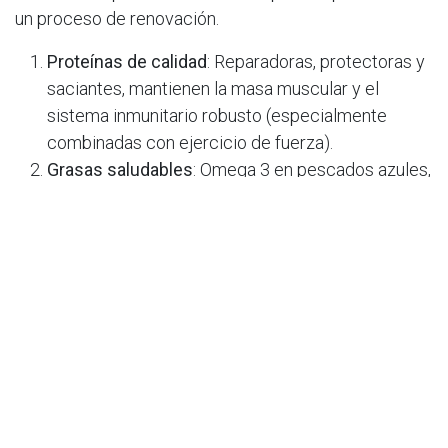
un proceso de renovación.
Proteínas de calidad
: Reparadoras, protectoras y
saciantes, mantienen la masa muscular y el
sistema inmunitario robusto (especialmente
combinadas con ejercicio de fuerza).
Grasas saludables
: Omega 3 en pescados azules,
aceite de oliva virgen extra
, aguacate, frutos
secos y semillas. Son energía limpia para el
cerebro y el sistema hormonal y cardiovascular.
Fibra
: Vegetales, frutas, legumbres y semillas
regulan el tránsito intestinal, eliminan toxinas y
favorecen la microbiota, clave para equilibrio
hormonal y digestivo. Fermentados como chucrut
o kimchi son aliados del intestino y la salud
mental.
Fitoestrógenos
: No son hormonas, sino