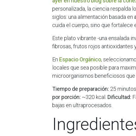
ayer en nuestro blog sobre la cone
personalizada, la ciencia respalda 
siglos: una alimentación basada en
cuida el cuerpo, sino que fortalece 
Este plato vibrante -una ensalada i
fibrosas, frutos rojos antioxidantes
En
Espacio Orgánico
, seleccionamo
locales que sea posible para maximi
microorganismos beneficiosos que vi
Tiempo de preparación:
25 minutos
por porción:
~320 kcal.
Dificultad:
Fá
bajas en ultraprocesados.
Ingrediente