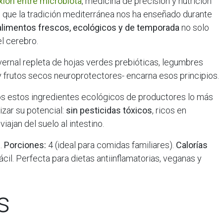
xión entre microbiota
, medicina de precisión y nutrición
lo que la tradición mediterránea nos ha enseñado durante
alimentos frescos, ecológicos y de temporada
no solo
el cerebro.
nvernal repleta de hojas verdes prebióticas, legumbres
 y frutos secos neuroprotectores- encarna esos principios.
s estos ingredientes ecológicos de productores lo más
zar su potencial:
sin pesticidas tóxicos
, ricos en
ajan del suelo al intestino.
.
Porciones:
4 (ideal para comidas familiares).
Calorías
cil. Perfecta para dietas antiinflamatorias, veganas y
s