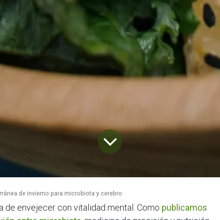
ránea de invierno para microbiota y cerebro
a de envejecer con vitalidad mental. Como
publicamos