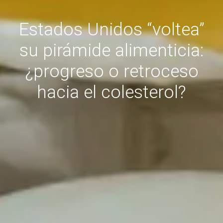
Estados Unidos “voltea”
su pirámide alimenticia:
¿progreso o retroceso
hacia el colesterol?