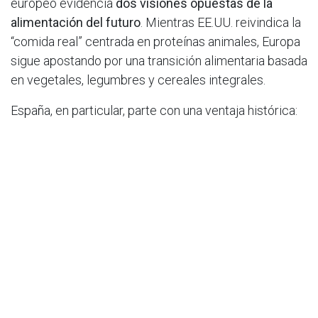
europeo evidencia
dos visiones opuestas de la
alimentación del futuro
. Mientras EE.UU. reivindica la
“comida real” centrada en proteínas animales, Europa
sigue apostando por una transición alimentaria basada
en vegetales, legumbres y cereales integrales.
España, en particular, parte con una ventaja histórica:
la
Dieta Mediterránea
, reconocida por la UNESCO
como Patrimonio Inmaterial de la Humanidad. No solo
es
uno de los patrones más saludables
, sino también
uno de los más sostenibles.
El doctor
Francisco Tinahones
, presidente de la
Sociedad Española para el Estudio de la Obesidad
(SEEDO), insiste:
“Aumentar las proteínas no es la solución al
problema metabólico global. La solución pasa por