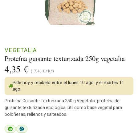
VEGETALIA
Proteína guisante texturizada 250g vegetalia
4,35
€
(
17,40
€
/
Kg
)
Pide hoy y recíbelo entre el lunes 10 ago. y el martes 11
ago.
Proteína Guisante Texturizada 250 g Vegetalia: proteína de
guisante texturizada ecológica, útil como base vegetal para
boloñesas, rellenos y salteados.