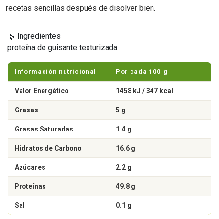
recetas sencillas después de disolver bien.
🌿 Ingredientes
proteína de guisante texturizada
Información nutricional
Por cada 100 g
Valor Energético
1458 kJ / 347 kcal
Grasas
5 g
Grasas Saturadas
1.4 g
Hidratos de Carbono
16.6 g
Azúcares
2.2 g
Proteínas
49.8 g
Sal
0.1 g