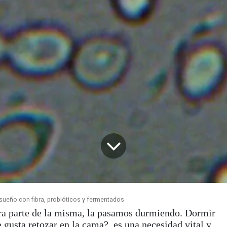
sueño con fibra, probióticos y fermentados
ra parte de la misma, la pasamos
durmiendo
. Dormir
e gusta retozar en la cama?, es una
necesidad vital
y