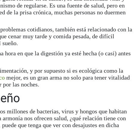
anismo de regularse. Es una
fuente de salud
, pero en
ed de la prisa crónica, muchas personas
no duermen
 problemas cotidianos, también está
relacionado con la
que cenar muy tarde y comida pesada, de difícil
l sueño
.
a hora en que la digestión ya esté hecha (o casi) antes
limentación, y por supuesto si es
ecológica
como la
co
mejor, es un gran arma no solo para tener vitalidad
r por las noches.
ueño
los millones de bacterias, virus y hongos que habitan
en armonía nos ofrecen salud, ¿qué relación tiene con
 puede que tenga que ver con desajustes en dicha