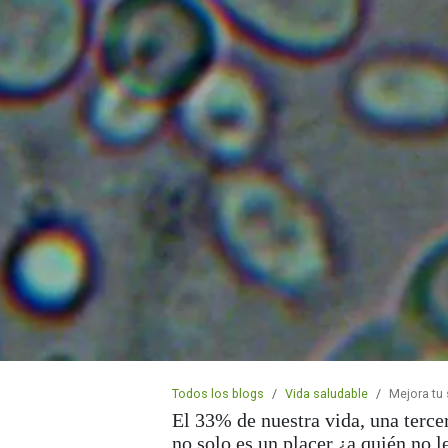
Todos los blogs
Vida saludable
Mejora tu 
El 33% de nuestra vida, una terce
no solo es un placer ¿a quién no l